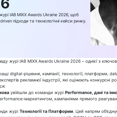
26
журі IAB MIXX Awards Ukraine 2026, щоб
driven підходи та технологічні кейси ринку.
аду журі IAB MIXX Awards Ukraine 2026 – однієї з ключови
щі digital-рішення, кампанії, технології, платформи, data
експертів рекламної індустрії, які оцінюють конкурсні 
ся:
кова
увійшли до команди журі
Performance, дані та інн
, performance-маркетингом, кампаніями прямого реагува
анди журі
Технології та Платформи
. Цей напрям об’єднує 