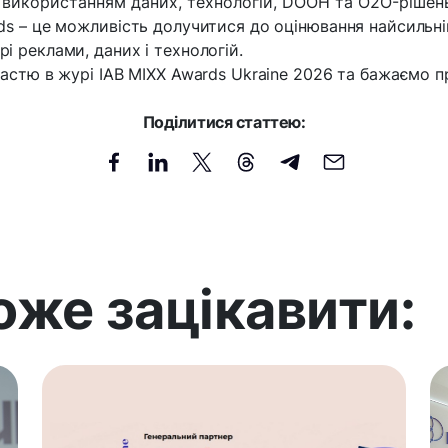
 використанням даних, технологій, DOOH та O2O-рішен
rds – це можливість долучитися до оцінювання найсильніш
і реклами, даних і технологій.
участю в журі IAB MIXX Awards Ukraine 2026 та бажаємо
Поділитися статтею:
оже зацікавити: