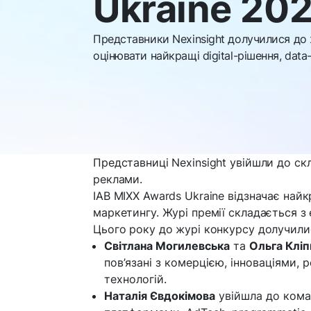
Ukraine 20
Представники Nexinsight долучилися до 
оцінювати найкращі digital-рішення, data-
Представниці Nexinsight увійшли до скл
реклами.
IAB MIXX Awards Ukraine відзначає найкра
маркетингу. Журі премії складається з 
Цього року до журі конкурсу долучили
Світлана Могилевська
та
Ольга Кліп
пов’язані з комерцією, інноваціями
технологій.
Наталія Євдокімова
увійшла до ком