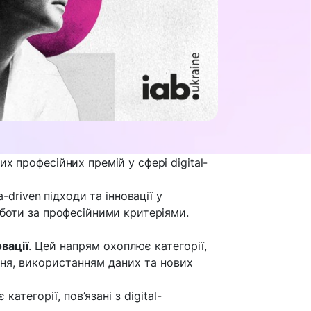
х професійних премій у сфері digital-
-driven підходи та інновації у
роботи за професійними критеріями.
овації
. Цей напрям охоплює категорії,
ння, використанням даних та нових
категорії, пов’язані з digital-