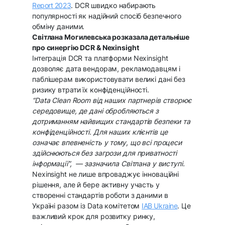
Report 2023
. DCR швидко набирають
популярності як надійний спосіб безпечного
обміну даними.
Світлана Могилевська розказала детальніше
про синергію DCR & Nexinsight
Інтеграція DCR та платформи Nexinsight
дозволяє дата вендорам, рекламодавцям і
паблішерам використовувати великі дані без
ризику втрати їх конфіденційності.
“
Data Clean Room від наших партнерів створює
середовище, де дані обробляються з
дотриманням найвищих стандартів безпеки та
конфіденційності. Для наших клієнтів це
означає впевненість у тому, що всі процеси
здійснюються без загрози для приватності
інформації”,
— зазначила Світлана у виступі.
Nexinsight не лише впроваджує інноваційні
рішення, але й бере активну участь у
створенні стандартів роботи з даними в
Україні разом із Data комітетом
IAB Ukraine
. Це
важливий крок для розвитку ринку,