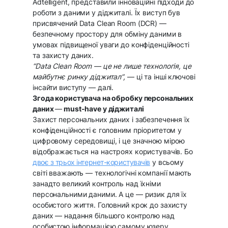
Adtelligent, представили інноваційні підходи до
роботи з даними у діджиталі. Їх виступ був
присвячений Data Clean Room (DCR) —
безпечному простору для обміну даними в
умовах підвищеної уваги до конфіденційності
та захисту даних.
“Data Clean Room — це не лише технологія, це
майбутнє ринку діджитал”,
— ці та інші ключові
інсайти виступу — далі.
Згода користувача на обробку персональних
даних
—
must-have у діджиталі
Захист персональних даних і забезпечення їх
конфіденційності є головним пріоритетом у
цифровому середовищі, і це значною мірою
відображається на настроях користувачів. Бо
двоє з трьох інтернет-користувачів
у всьому
світі вважають — технологічні компанії мають
занадто великий контроль над їхніми
персональними даними. А це — ризик для їх
особистого життя. Головний крок до захисту
даних — надання більшого контролю над
особистою інформацією самому юзеру.