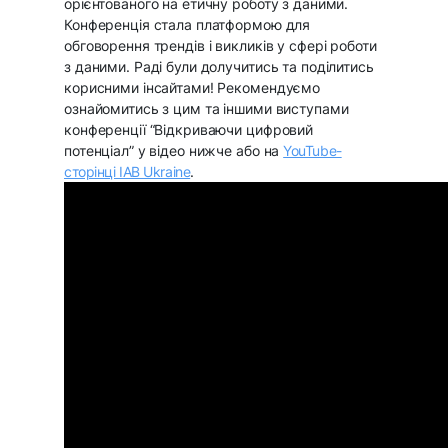
орієнтованого на етичну роботу з даними.
Конференція стала платформою для
обговорення трендів і викликів у сфері роботи
з даними. Раді були долучитись та поділитись
корисними інсайтами! Рекомендуємо
ознайомитись з цим та іншими виступами
конференції “Відкриваючи цифровий
потенціал” у відео нижче або на
YouTube-
сторінці IAB Ukraine
.