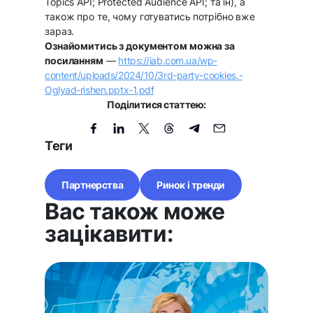
Topics API; Protected Audience API; та ін), а
також про те, чому готуватись потрібно вже
зараз.
Ознайомитись з документом можна за
посиланням
—
https://iab.com.ua/wp-
content/uploads/2024/10/3rd-party-cookies.-
Oglyad-rishen.pptx-1.pdf
Поділитися статтею:
Теги
Партнерства
Ринок і тренди
Вас також може
зацікавити: