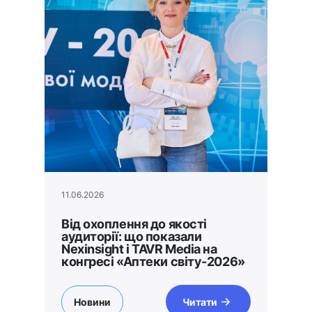
11.06.2026
Від охоплення до якості
аудиторії: що показали
Nexinsight і TAVR Media на
конгресі «Аптеки світу-2026»
Новини
Читати