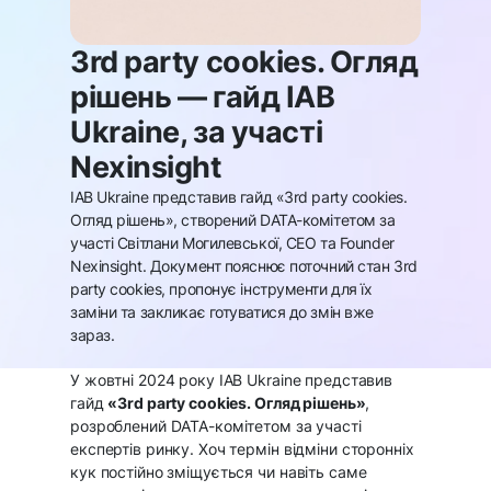
3rd party cookies. Огляд
рішень — гайд IAB
Ukraine, за участі
Nexinsight
IAB Ukraine представив гайд «3rd party cookies.
Огляд рішень», створений DATA-комітетом за
участі Світлани Могилевської, СEO та Founder
Nexinsight. Документ пояснює поточний стан 3rd
party cookies, пропонує інструменти для їх
заміни та закликає готуватися до змін вже
зараз.
У жовтні 2024 року IAB Ukraine представив
гайд
«3rd party cookies. Огляд рішень»
,
розроблений DATA-комітетом за участі
експертів ринку. Хоч термін відміни сторонніх
кук постійно зміщується чи навіть саме